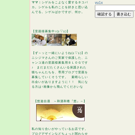
vu1x
ママ：
シゲルをこよなく愛するネコバ
カ。シゲルも私のことを好きと思い込
んでる。シゲルばかですが、何か。
【里親様募集中♪(≧▽≦)】
【ず～ッと一緒にいようね(≧▽≦)】の
ニシジマさんのご実家で保護した、ニ
ャンコ達の里親様募集用ＢＬＯＧです
♪ まだまだたくさんいる保護された
猫ちゃんたちを、専用ブログで里親を
募集していくそうです。 素晴らしい
出会いがありますように！！ 気にな
る方は↑画像から飛んでくださいな
【悠遊自適 ～和酒和肴『悠』～】
私の知り合いがやっているお店です。
ブログデザインなどちょっと関わらせ