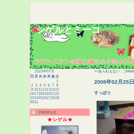
シゲルとミーコ
アビシニアンの猫と猫にふり回される人間の生態記録
2023年07月
<<
あられもない…
|
Mai
日
月
火
水
木
金
土
2006年02月25
1
2
3
4
5
6
7
8
9
10
11
12
13
14
15
すっぽり
16
17
18
19
20
21
22
23
24
25
26
27
28
29
30
31
PROFILE
★シゲル★