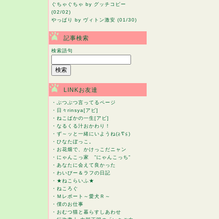
ぐちゃぐちゃ
by グッチコピー
(02/02)
やっぱり
by ヴィトン激安 (01/30)
記事検索
検索語句
LINKお友達
・
ぶつぶつ言ってるページ
・
日々rinsya[アビ]
・
ねこばかの一生[アビ]
・
なるくる汁おかわり！
・
ず～ッと一緒にいようね(≧∇≦)
・
ひなたぼっこ。
・
お花畑で、かけっこだニャン
・
にゃんこっ家 ”にゃんこっち”
・
あなたに会えて良かった
・
わいびー＆ラフの日記
・
★ねこらいふ★
・
ねころぐ
・
Ｍレポート～愛犬Ｒ～
・
僕のお仕事
・
おむつ猫と暮らすしあわせ