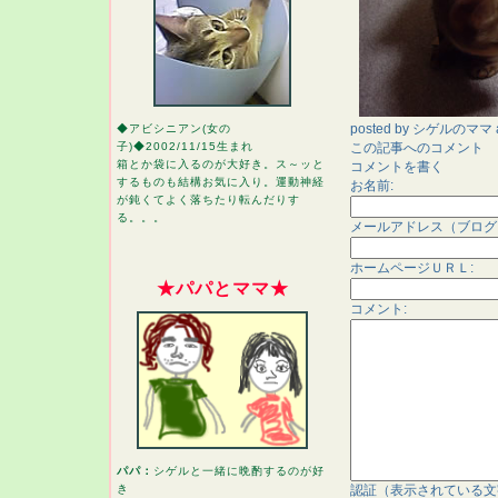
posted by
シゲルのママ
◆アビシニアン(女の
この記事へのコメント
子)◆2002/11/15生まれ
箱とか袋に入るのが大好き。ス～ッと
コメントを書く
するものも結構お気に入り。運動神経
お名前:
が鈍くてよく落ちたり転んだりす
る。。。
メールアドレス（ブログ
ホームページＵＲＬ:
★パパとママ★
コメント:
パパ：
シゲルと一緒に晩酌するのが好
認証（表示されている文
き