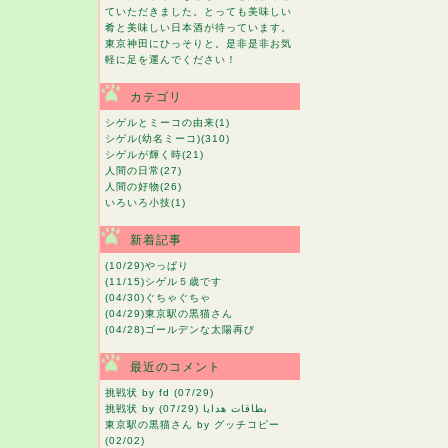
ていただきました。とっても美味しい
肴と美味しい日本酒が待っています。
東京神田にひっそりと。是非是非お気
軽に足を運んでください！
カテゴリ
シゲルとミーコの由来
(1)
シゲル(幼名ミーコ)
(310)
シゲルが輝く時
(21)
人間の日常
(27)
人間の好物
(26)
いろいろ小技
(1)
新着記事
(10/29)
やっぱり
(11/15)
シゲル５歳です
(04/30)
ぐちゃぐちゃ
(04/29)
東京駅の黒猫さん
(04/28)
ゴールデンな太陽再び
最近のコメント
挑戦状
by fd (07/29)
挑戦状
by بطاقات هدايا (07/29)
東京駅の黒猫さん
by グッチコピー
(02/02)