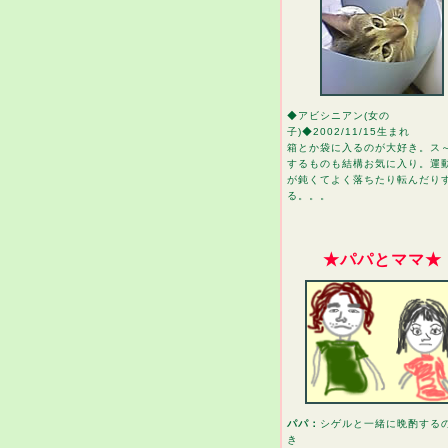
◆アビシニアン(女の
子)◆2002/11/15生まれ
箱とか袋に入るのが大好き。ス
するものも結構お気に入り。運
が鈍くてよく落ちたり転んだり
る。。。
★パパとママ★
パパ：
シゲルと一緒に晩酌する
き