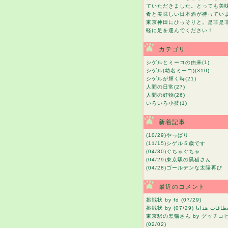
ていただきました。とっても美
肴と美味しい日本酒が待ってい
東京神田にひっそりと。是非是
軽に足を運んでください！
カテゴリ
シゲルとミーコの由来
(1)
シゲル(幼名ミーコ)
(310)
シゲルが輝く時
(21)
人間の日常
(27)
人間の好物
(26)
いろいろ小技
(1)
新着記事
(10/29)
やっぱり
(11/15)
シゲル５歳です
(04/30)
ぐちゃぐちゃ
(04/29)
東京駅の黒猫さん
(04/28)
ゴールデンな太陽再び
最近のコメント
挑戦状
by fd (07/29)
挑戦状
by بطاقات هدايا (07/29
東京駅の黒猫さん
by グッチコ
(02/02)