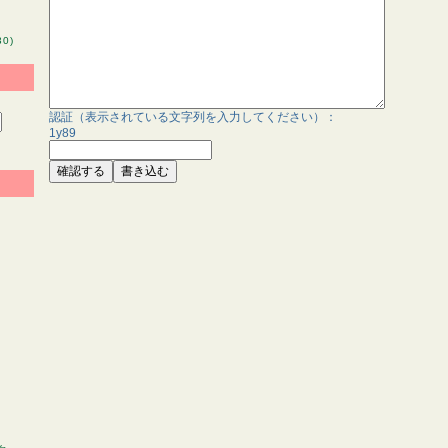
0)
認証（表示されている文字列を入力してください）：
1y89
)
”