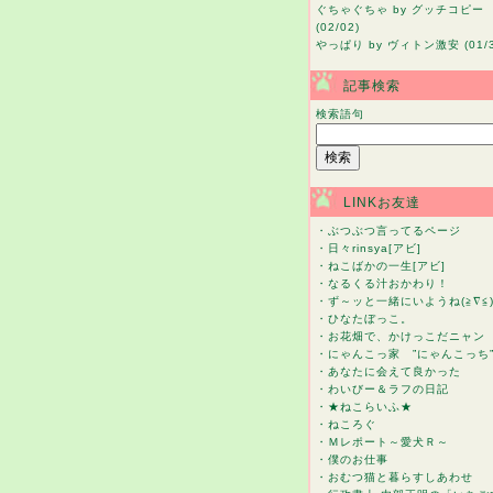
ぐちゃぐちゃ
by グッチコピー
(02/02)
やっぱり
by ヴィトン激安 (01/3
記事検索
検索語句
LINKお友達
・
ぶつぶつ言ってるページ
・
日々rinsya[アビ]
・
ねこばかの一生[アビ]
・
なるくる汁おかわり！
・
ず～ッと一緒にいようね(≧∇≦
・
ひなたぼっこ。
・
お花畑で、かけっこだニャン
・
にゃんこっ家 ”にゃんこっち
・
あなたに会えて良かった
・
わいびー＆ラフの日記
・
★ねこらいふ★
・
ねころぐ
・
Ｍレポート～愛犬Ｒ～
・
僕のお仕事
・
おむつ猫と暮らすしあわせ