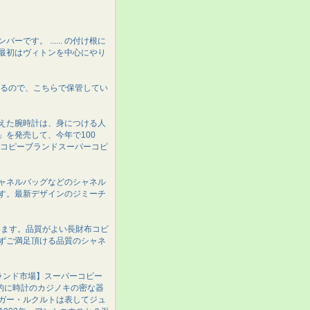
す。 ...... の付け根に
. 最初はヴィトンを中心にやり
あるので、こちらで保管してい
えた腕時計は、身につける人
を発売して、今年で100
ーコピーブランドスーパーコピ
ャネルバッグなどのシャネル
す。最新デザインのジミーチ
います。品質がよい長財布コピ
ずご満足頂ける品質のシャネ
ーブランド市場】スーパーコピー
門的に時計のカジノキの密な器
ガー・ルクルトは表してジュ