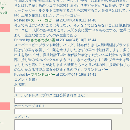
ラ山脈の谷中の提唱者になって、そしてかかってya其の地位を決めます。1
味しい
き延ばして脱ぐ孫のヤコブを試験しますか？デビッドか？仏を脱いでと協力
ます。
カージャガー・ルクルトに重複することを試験することを引き延ばして、
非お気
時計工場を創立しました。スーパーコピー
Posted by
スーパーコピー
at
2014年04月01日 14:48
考えても仕方がないことは考えない、考えなくてはならないことは徹底的
パーコピー 人間のあやまちこそ、人間を真に愛すべきものにする。世界
あり、空虚な者にとってのみ空虚である
Posted by
ざわざわ多い雪
at
2014年04月10日 16:44
スーパーコピーブランド時計、バッグ、財布代引き_[人気N級品]!ブラン
陀はずみ車を改善して、陀を造りました はずみ車の行動は表します。多
出すを除いて 外、愛彼時計工場の歴代設計者はまたたいへん時計のを重視
部、折り畳み式のバックルのようです、きっと使います 18Kプラチナは
よりもっと高いことがあります の硬度ともっと良い弾力性、接続のねじも採
のはいかなる可能な腐食を防止するのです。ブランドコピー
Posted by
ブランドコピー
at
2014年04月19日 14:41
コメントを書く
お名前:
メールアドレス（ブログには公開されません）:
ホームページＵＲＬ:
コメント:
)
ピー