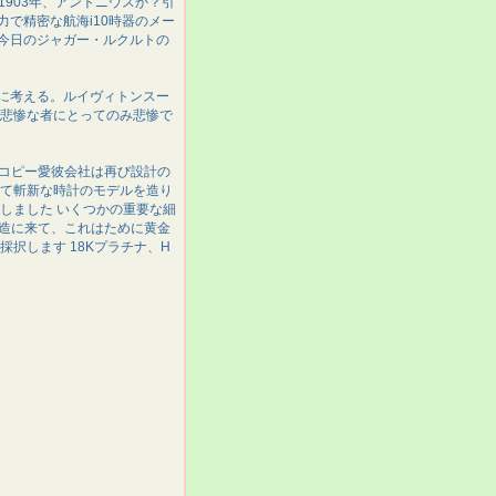
903年、アントニウスか？引
で精密な航海i10時器のメー
今日のジャガー・ルクルトの
に考える。ルイヴィトンスー
は悲惨な者にとってのみ悲惨で
ドコピー愛彼会社は再び設計の
くて斬新な時計のモデルを造り
しました いくつかの重要な細
製造に来て、これはために黄金
択します 18Kプラチナ、H