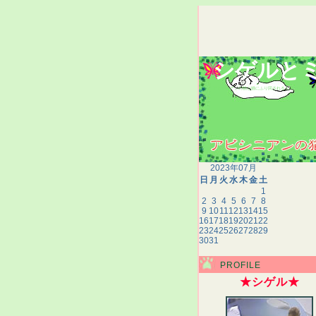
シゲルと
アビシニアンの猫と猫にふり回される人間の生態記録
2023年07月
日
月
火
水
木
金
土
1
2
3
4
5
6
7
8
9
10
11
12
13
14
15
16
17
18
19
20
21
22
23
24
25
26
27
28
29
30
31
PROFILE
★シゲル★