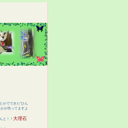
とかでできた"ひん
んかが売ってますよ
大理石
んと！！