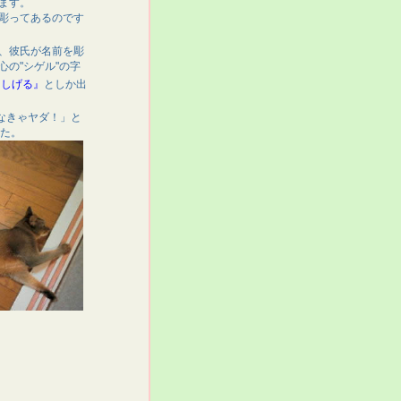
ます。
彫ってあるのです
、彼氏が名前を彫
心の"シゲル"の字
『しげる』
としか出
なきゃヤダ！」と
た。