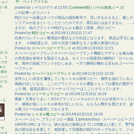
ザ・ペットファイル
ネコバ
posted by
シゲルのママ
at
12:55
|
Comment(8)
|
シゲル(幼名ミーコ)
思い込
か。
この記事へのコメント
時計コピー品番はすべての商品の識別番号で、言い方をかえると、通しナンバーで
シリアルがあるということだったのですが、委託品にはありません。 .....
ますが、他のブランドや時計なんかも幅広く情報 ...時計コピー
Posted by
時計コピー
at
2013年11月02日 17:47
自身のコレクション整理品や委託などの出品となります。 商品は手元に
ます。 ※神経質な方、100％完璧で確実なモノを購入希望の方は
Posted by
スーパーコピーブランド
at
2013年11月04日 12:21
)】の
スーパーコピーブランドスーパーコピーブランド機能とデザインを兼ね備
た、ニ
の美意識を体現する製品でもある。セイコーが国産初の腕時計「ローレル」
Ｇです
年。海外の高級ブランドがひしめき、一方で腕時計離れも言われ.スーパ
れた
ーブランド
里親を
Posted by
スーパーコピーブランド
at
2013年11月12日 12:29
らしい
女性らしい自信を瀰漫しているシャネル財布コピー、個性を溢れているシ
気にな
偽物がほしいなら、ここのブランドシャネル通販ショップは優先の選択で
な
ュウ 靴、最高品質のジミーチュウコピーはここにそろっています。
Posted by
ジミーチュウコピー
at
2013年12月26日 16:39
素敵！文章がうまい！2014ブランドシャネルのスタイルが全部そろって
～】
ー、価格が低いシャネル財布がほしいなら、もちろん弊社を選びます。必
ル靴コピーのみ販売しております。
Posted by
シャネル靴コピー
at
2014年02月21日 19:28
スーパーコピー, ブランドコピー通販【JpNobleShop - スーパーコピ
1860年の時にまで(へ)、彼の会社の規模はすでに100数人に達して、専
です。
具の部分品を生産して、相前後して百種類の時計のチップを出して、ジャ
わらせ