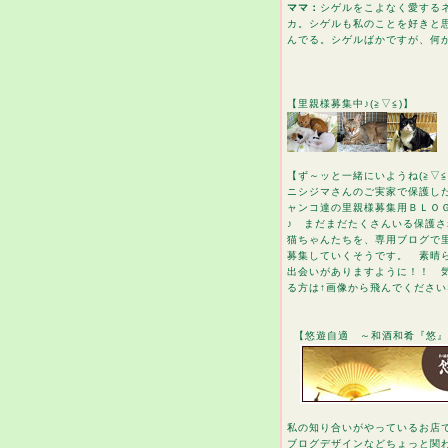
ママ：
シゲルをこよなく愛する
カ。シゲルも私のことを好きと
んでる。シゲルばかですが、何
【里親様募集中♪(≧▽≦)】
【ず～ッと一緒にいようね(≧▽≦
ニシジマさんのご実家で保護し
ャンコ達の里親様募集用ＢＬＯ
♪ まだまだたくさんいる保護さ
猫ちゃんたちを、専用ブログで
募集していくそうです。 素晴
出会いがありますように！！ 
る方は↑画像から飛んでください
【悠遊自適 ～和酒和肴『悠』
私の知り合いがやっているお店
ブログデザインなどちょっと関