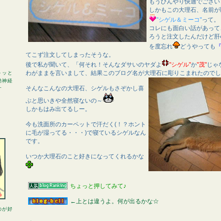
もうひんやり快適でござい
しかもこの大理石、名前が
"シゲル＆ミーコ"
って。
コレにも面白い話があって
ろうと注文したんだけど肝
を度忘れ
どうやっても
てこず注文してしまったそうな。
後で私が聞いて、「何それ！そんなダサいのヤダよ
"シゲル"
か
"茂"
じゃ
わがままを言いまして、結果このブログ名が大理石に彫りこまれたのでし
～ッと
動神経
そんなこんなの大理石、シゲルもさぞかし喜
す
ぶと思いきや全然寝ないの～
しかもはみ出てるしー。
今も洗面所のカーペットで汗だく(！？ホント
に毛が湿ってる・・・)で寝ているシゲルなん
です。
いつか大理石のこと好きになってくれるかな
ちょっと押してみて♪
←上とは違うよ。何が出るかな☆
のが好