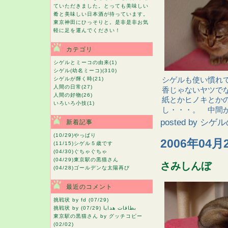
ていただきました。とっても美味しい
肴と美味しい日本酒が待っています。
東京神田にひっそりと。是非是非お気
軽に足を運んでください！
カテゴリ
シゲルとミーコの由来
(1)
シゲル(幼名ミーコ)
(310)
シゲルも使い慣れ
シゲルが輝く時
(21)
人間の日常
(27)
香じゃないヤツで
人間の好物
(26)
紙とかヒノキとか
いろいろ小技
(1)
し・・・。 中間
posted by
シゲル
新着記事
(10/29)
やっぱり
2006年04月
(11/15)
シゲル５歳です
(04/30)
ぐちゃぐちゃ
(04/29)
東京駅の黒猫さん
さみしんぼ
(04/28)
ゴールデンな太陽再び
最近のコメント
挑戦状
by fd (07/29)
挑戦状
by بطاقات هدايا (07/29)
東京駅の黒猫さん
by グッチコピー
(02/02)