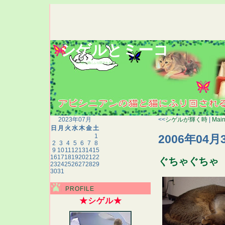
シゲルとミーコ
アビシニアンの猫と猫にふり回される人間の生態記録
2023年07月
<<
シゲルが輝く時
|
Mai
日
月
火
水
木
金
土
2006年04月
1
2
3
4
5
6
7
8
9
10
11
12
13
14
15
16
17
18
19
20
21
22
ぐちゃぐちゃ
23
24
25
26
27
28
29
30
31
PROFILE
★シゲル★