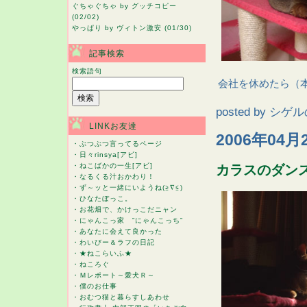
ぐちゃぐちゃ
by グッチコピー
(02/02)
やっぱり
by ヴィトン激安 (01/30)
記事検索
検索語句
会社を休めたら（本
posted by
シゲル
LINKお友達
2006年04月
・
ぶつぶつ言ってるページ
・
日々rinsya[アビ]
・
ねこばかの一生[アビ]
カラスのダン
・
なるくる汁おかわり！
・
ず～ッと一緒にいようね(≧∇≦)
・
ひなたぼっこ。
・
お花畑で、かけっこだニャン
・
にゃんこっ家 ”にゃんこっち”
・
あなたに会えて良かった
・
わいびー＆ラフの日記
・
★ねこらいふ★
・
ねころぐ
・
Ｍレポート～愛犬Ｒ～
・
僕のお仕事
・
おむつ猫と暮らすしあわせ