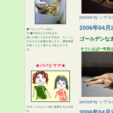
posted by
シゲル
2006年04月
◆アビシニアン(女の
子)◆2002/11/15生まれ
箱とか袋に入るのが大好き。ス～ッと
ゴールデンな
するものも結構お気に入り。運動神経
が鈍くてよく落ちたり転んだりす
そういえば一年前
る。。。
★パパとママ★
posted by
シゲル
パパ：
シゲルと一緒に晩酌するのが好
2006年04月
き