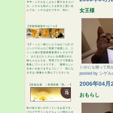
ママ：
シゲルをこよなく愛するネコバ
カ。シゲルも私のことを好きと思い込
女王様
んでる。シゲルばかですが、何か。
【里親様募集中♪(≧▽≦)】
【ず～ッと一緒にいようね(≧▽≦)】の
ニシジマさんのご実家で保護した、ニ
ャンコ達の里親様募集用ＢＬＯＧです
♪ まだまだたくさんいる保護された
猫ちゃんたちを、専用ブログで里親を
募集していくそうです。 素晴らしい
いかにも猫って気
出会いがありますように！！ 気にな
posted by
シゲル
る方は↑画像から飛んでくださいな
2006年04月
【悠遊自適 ～和酒和肴『悠』～】
おもらし
私の知り合いがやっているお店です。
ブログデザインなどちょっと関わらせ