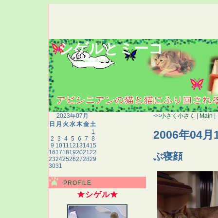
シゲルとミーコ
アビシニアンの猫と猫にふり回される人間の生態記録
2023年07月
<<
小さく小さく
|
Main
|
日
月
火
水
木
金
土
2006年04月
1
2
3
4
5
6
7
8
9
10
11
12
13
14
15
16
17
18
19
20
21
22
ぶ寝顔
23
24
25
26
27
28
29
30
31
PROFILE
★シゲル★