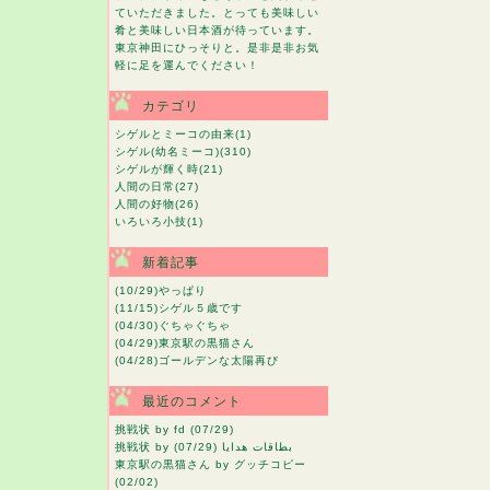
ていただきました。とっても美味しい
肴と美味しい日本酒が待っています。
東京神田にひっそりと。是非是非お気
軽に足を運んでください！
カテゴリ
シゲルとミーコの由来
(1)
シゲル(幼名ミーコ)
(310)
シゲルが輝く時
(21)
人間の日常
(27)
人間の好物
(26)
いろいろ小技
(1)
新着記事
(10/29)
やっぱり
(11/15)
シゲル５歳です
(04/30)
ぐちゃぐちゃ
(04/29)
東京駅の黒猫さん
(04/28)
ゴールデンな太陽再び
最近のコメント
挑戦状
by fd (07/29)
挑戦状
by بطاقات هدايا (07/29)
東京駅の黒猫さん
by グッチコピー
(02/02)