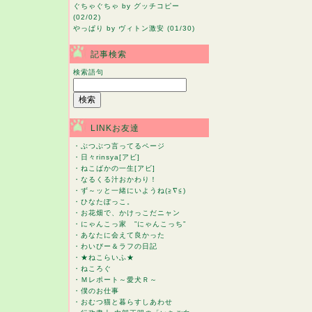
ぐちゃぐちゃ
by グッチコピー
(02/02)
やっぱり
by ヴィトン激安 (01/30)
記事検索
検索語句
LINKお友達
・
ぶつぶつ言ってるページ
・
日々rinsya[アビ]
・
ねこばかの一生[アビ]
・
なるくる汁おかわり！
・
ず～ッと一緒にいようね(≧∇≦)
・
ひなたぼっこ。
・
お花畑で、かけっこだニャン
・
にゃんこっ家 ”にゃんこっち”
・
あなたに会えて良かった
・
わいびー＆ラフの日記
・
★ねこらいふ★
・
ねころぐ
・
Ｍレポート～愛犬Ｒ～
・
僕のお仕事
・
おむつ猫と暮らすしあわせ