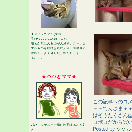
◆アビシニアン(女の
子)◆2002/11/15生まれ
箱とか袋に入るのが大好き。ス～ッと
するものも結構お気に入り。運動神経
が鈍くてよく落ちたり転んだりす
る。。。
★パパとママ★
この記事へのコ
＋＋てんさま＋＋
はそうたくさん
ロボロだから買
パパ：
シゲルと一緒に晩酌するのが好
Posted by
シゲル
き