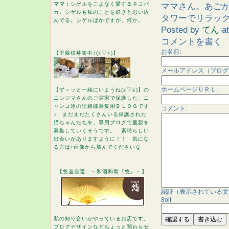
ママ：
シゲルをこよなく愛するネコバ
ママさん。あご
カ。シゲルも私のことを好きと思い込
タワーでリラッ
んでる。シゲルばかですが、何か。
Posted by
てん
a
コメントを書く
お名前:
【里親様募集中♪(≧▽≦)】
メールアドレス（ブログ
ホームページＵＲＬ:
【ず～ッと一緒にいようね(≧▽≦)】の
ニシジマさんのご実家で保護した、ニ
ャンコ達の里親様募集用ＢＬＯＧです
コメント:
♪ まだまだたくさんいる保護された
猫ちゃんたちを、専用ブログで里親を
募集していくそうです。 素晴らしい
出会いがありますように！！ 気にな
る方は↑画像から飛んでくださいな
【悠遊自適 ～和酒和肴『悠』～】
認証（表示されている文
8oit
私の知り合いがやっているお店です。
ブログデザインなどちょっと関わらせ