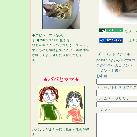
ちょっ
◆アビシニアン(女の
←上と
子)◆2002/11/15生まれ
箱とか袋に入るのが大好き。ス～ッと
するものも結構お気に入り。運動神経
ザ・ペットファイル
が鈍くてよく落ちたり転んだりす
posted by
シゲルのママ
る。。。
この記事へのコメント
コメントを書く
お名前:
★パパとママ★
メールアドレス（ブログ
ホームページＵＲＬ:
コメント:
パパ：
シゲルと一緒に晩酌するのが好
き