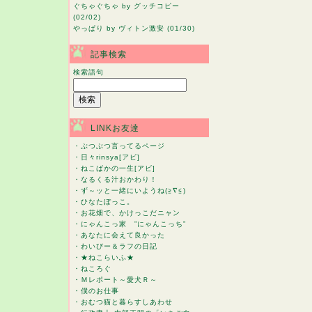
ぐちゃぐちゃ
by グッチコピー
(02/02)
やっぱり
by ヴィトン激安 (01/30)
記事検索
検索語句
LINKお友達
・
ぶつぶつ言ってるページ
・
日々rinsya[アビ]
・
ねこばかの一生[アビ]
・
なるくる汁おかわり！
・
ず～ッと一緒にいようね(≧∇≦)
・
ひなたぼっこ。
・
お花畑で、かけっこだニャン
・
にゃんこっ家 ”にゃんこっち”
・
あなたに会えて良かった
・
わいびー＆ラフの日記
・
★ねこらいふ★
・
ねころぐ
・
Ｍレポート～愛犬Ｒ～
・
僕のお仕事
・
おむつ猫と暮らすしあわせ