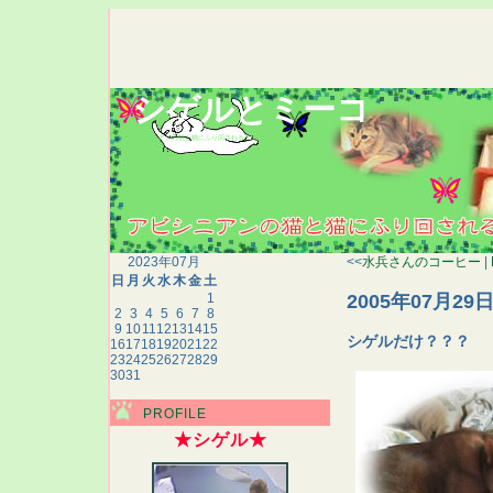
シゲルとミーコ
アビシニアンの猫と猫にふり回される人間の生態記録
2023年07月
<<
水兵さんのコーヒー
|
日
月
火
水
木
金
土
2005年07月29
1
2
3
4
5
6
7
8
9
10
11
12
13
14
15
シゲルだけ？？？
16
17
18
19
20
21
22
23
24
25
26
27
28
29
30
31
PROFILE
★シゲル★