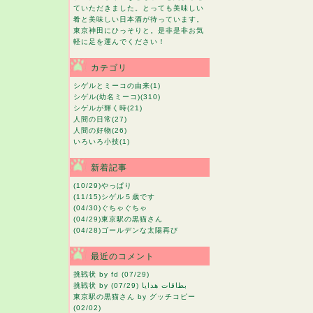
ていただきました。とっても美味しい
肴と美味しい日本酒が待っています。
東京神田にひっそりと。是非是非お気
軽に足を運んでください！
カテゴリ
シゲルとミーコの由来
(1)
シゲル(幼名ミーコ)
(310)
シゲルが輝く時
(21)
人間の日常
(27)
人間の好物
(26)
いろいろ小技
(1)
新着記事
(10/29)
やっぱり
(11/15)
シゲル５歳です
(04/30)
ぐちゃぐちゃ
(04/29)
東京駅の黒猫さん
(04/28)
ゴールデンな太陽再び
最近のコメント
挑戦状
by fd (07/29)
挑戦状
by بطاقات هدايا (07/29)
東京駅の黒猫さん
by グッチコピー
(02/02)