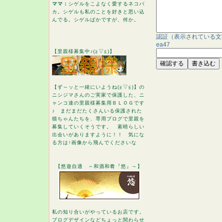
ママ：
シゲルをこよなく愛するネコバ
カ。シゲルも私のことを好きと思い込
んでる。シゲルばかですが、何か。
認証（表示されている文
ea47
【里親様募集中♪(≧▽≦)】
【ず～ッと一緒にいようね(≧▽≦)】の
ニシジマさんのご実家で保護した、ニ
ャンコ達の里親様募集用ＢＬＯＧです
♪ まだまだたくさんいる保護された
猫ちゃんたちを、専用ブログで里親を
募集していくそうです。 素晴らしい
出会いがありますように！！ 気にな
る方は↑画像から飛んでくださいな
【悠遊自適 ～和酒和肴『悠』～】
私の知り合いがやっているお店です。
ブログデザインなどちょっと関わらせ