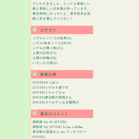
ていただきました。とっても美味しい
肴と美味しい日本酒が待っています。
東京神田にひっそりと。是非是非お気
軽に足を運んでください！
カテゴリ
シゲルとミーコの由来
(1)
シゲル(幼名ミーコ)
(310)
シゲルが輝く時
(21)
人間の日常
(27)
人間の好物
(26)
いろいろ小技
(1)
新着記事
(10/29)
やっぱり
(11/15)
シゲル５歳です
(04/30)
ぐちゃぐちゃ
(04/29)
東京駅の黒猫さん
(04/28)
ゴールデンな太陽再び
最近のコメント
挑戦状
by fd (07/29)
挑戦状
by بطاقات هدايا (07/29)
東京駅の黒猫さん
by グッチコピー
(02/02)