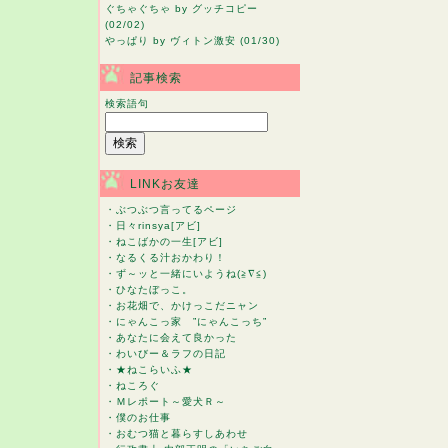
ぐちゃぐちゃ
by グッチコピー
(02/02)
やっぱり
by ヴィトン激安 (01/30)
記事検索
検索語句
LINKお友達
・
ぶつぶつ言ってるページ
・
日々rinsya[アビ]
・
ねこばかの一生[アビ]
・
なるくる汁おかわり！
・
ず～ッと一緒にいようね(≧∇≦)
・
ひなたぼっこ。
・
お花畑で、かけっこだニャン
・
にゃんこっ家 ”にゃんこっち”
・
あなたに会えて良かった
・
わいびー＆ラフの日記
・
★ねこらいふ★
・
ねころぐ
・
Ｍレポート～愛犬Ｒ～
・
僕のお仕事
・
おむつ猫と暮らすしあわせ