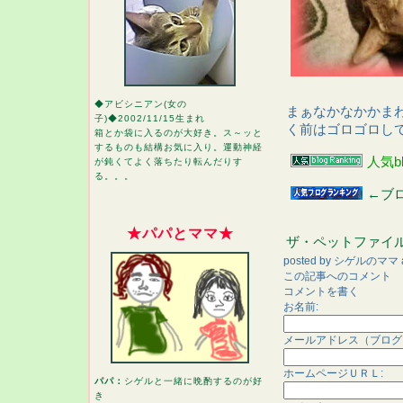
◆アビシニアン(女の
まぁなかなかかま
子)◆2002/11/15生まれ
く前はゴロゴロし
箱とか袋に入るのが大好き。ス～ッと
するものも結構お気に入り。運動神経
人気b
が鈍くてよく落ちたり転んだりす
る。。。
←ブ
★パパとママ★
ザ・ペットファイ
posted by
シゲルのママ
この記事へのコメント
コメントを書く
お名前:
メールアドレス（ブログ
ホームページＵＲＬ:
パパ：
シゲルと一緒に晩酌するのが好
き