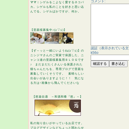
コメント:
ママ：
シゲルをこよなく愛するネコバ
カ。シゲルも私のことを好きと思い込
んでる。シゲルばかですが、何か。
【里親様募集中♪(≧▽≦)】
認証（表示されている文
【ず～ッと一緒にいようね(≧▽≦)】の
k56o
ニシジマさんのご実家で保護した、ニ
ャンコ達の里親様募集用ＢＬＯＧです
♪ まだまだたくさんいる保護された
猫ちゃんたちを、専用ブログで里親を
募集していくそうです。 素晴らしい
出会いがありますように！！ 気にな
る方は↑画像から飛んでくださいな
【悠遊自適 ～和酒和肴『悠』～】
私の知り合いがやっているお店です。
ブログデザインなどちょっと関わらせ