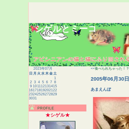
シゲルとミーコ
アビシニアンの猫と猫にふり回される人間の生態記録
2023年07月
<<
食べられちゃった！
日
月
火
水
木
金
土
2005年06月30
1
2
3
4
5
6
7
8
9
10
11
12
13
14
15
あまえんぼ
16
17
18
19
20
21
22
23
24
25
26
27
28
29
30
31
PROFILE
★シゲル★